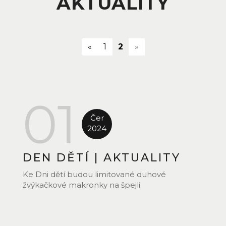
AKTUALITY
(current)
«
1
2
»
01
Čer
2024
DEN DĚTÍ
|
AKTUALITY
Ke Dni dětí budou limitované duhové
žvýkačkové makronky na špejli.