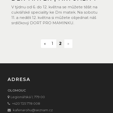
V týdnu od 6. do 12. května se můžete těšit na
cukrářské speciality ke Dni matek. Na sobotu
11. a neděli 12. května si můžete objednat náš
srdíčkový DORT PRO MAMINKU.
(current)
«
1
2
»
ADRESA
OLOMOUC
Legionářská 1, 779 00
+420 725 778 008
kafenarohu
@seznam.cz