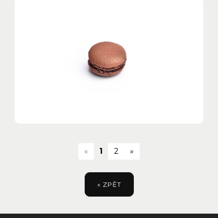
(current)
«
1
2
»
« ZPĚT