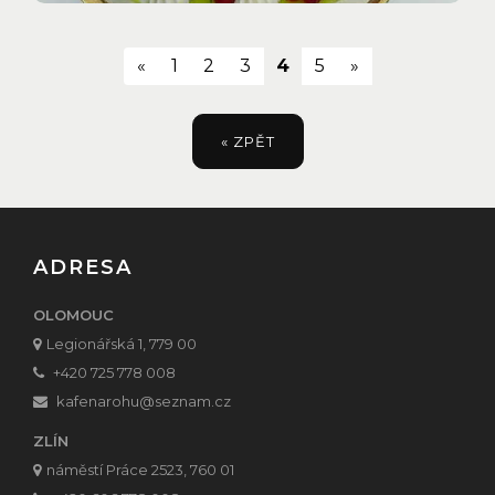
(current)
«
1
2
3
4
5
»
« ZPĚT
ADRESA
OLOMOUC
Legionářská 1, 779 00
+420 725 778 008
kafenarohu
@seznam.cz
ZLÍN
náměstí Práce 2523, 760 01