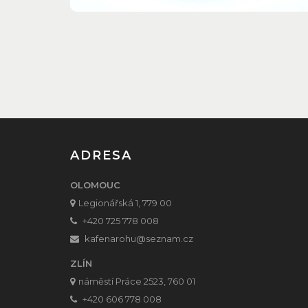
ADRESA
OLOMOUC
Legionářská 1, 779 00
+420 725 778 008
kafenarohu
@seznam.cz
ZLÍN
náměstí Práce 2523, 760 01
+420 606 778 008